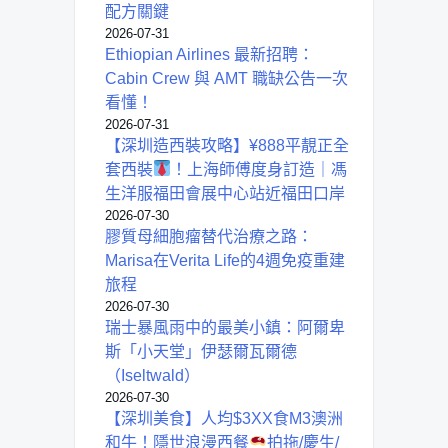
配方關鍵
2026-07-31
Ethiopian Airlines 最新招聘：
Cabin Crew 與 AMT 職缺公告一次
看懂！
2026-07-31
【深圳造西裝攻略】¥888平靚正全
套西裝
！上海師傅度身訂造｜馮
生洋服福田會展中心站近福田口岸
2026-07-30
膠質母細胞瘤替代治療之路：
Marisa在Verita Life的4週免疫重建
旅程
2026-07-30
瑞士暴風雨中的最美小鎮：阿爾卑
斯「小天堂」伊瑟爾瓦爾德
（Iseltwald）
2026-07-30
【深圳美食】人均$3XX食M3澳洲
和牛！隱世浪漫西餐
拍拖/慶生/