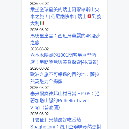
2026-08-02
乘坐全球最美的瑞士阿爾卑斯山火
車之旅！| 伯尼納快車 | 瑞士
到義
大利
2026-08-02
馬德里皇宮：西班牙華麗的4K漫步
之旅
2026-08-02
六本木隱藏的1001間客房巨型酒
店！房間導覽與美食探索[4K實景]
2026-08-02
歐洲之旅不可錯過的目的地：薩拉
熱窩魅力全揭露
2026-08-02
泰米爾納德邦山村日常 EP-05：沿
著加塔山脈的Puthettu Travel
Vlog（普泰圖）
2026-08-02
【验证】米蘭最好吃番茄
Spaghettoni：四川豆瓣味竟然更對