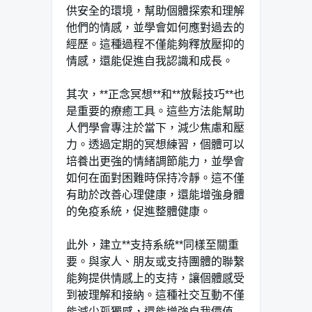
供安全的環境，幫助個體探索和理解
他們的情感，並學會如何應對過去的
經歷。這種過程不僅能夠釋放壓抑的
情感，還能促進自我認識和成長。
其次，**正念冥想**和**放鬆技巧**也
是重要的療癒工具。這些方法能幫助
人們學會專注於當下，減少焦慮和壓
力。透過定期的冥想練習，個體可以
培養出更強的情緒調節能力，並學會
如何在面對困難時保持冷靜。這不僅
有助於改善心理健康，還能增強身體
的免疫系統，促進整體健康。
此外，建立**支持系統**同樣至關重
要。與家人、朋友或支持團體的聯繫
能夠提供情感上的支持，讓個體感受
到被理解和接納。這種社交互動不僅
能減少孤獨感，還能增強自我價值