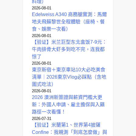
料理）
2026-08-01
Edelweiss A340 商務艙實測：馬爾
地夫飛蘇黎世全程體驗（座椅、餐
食、娛樂一次看）
2026-08-01
【验证】米兰巨型东北盒饭7-9元：
牛肉排骨大虾多到吃不完，连我都
惊了
2026-08-01
東京新宿＋東京車站10大必吃美食
清單｜2026東京Vlog必踩點（含地
圖式吃法）
2026-08-01
2026 澳洲新簽證與薪資門檻大更
新：外國人申請、雇主擔保與入籍
路徑一次看懂！
2026-07-31
【验证】米蘭第1、世界第4披薩
Confine：我親測「到底怎麼做」與