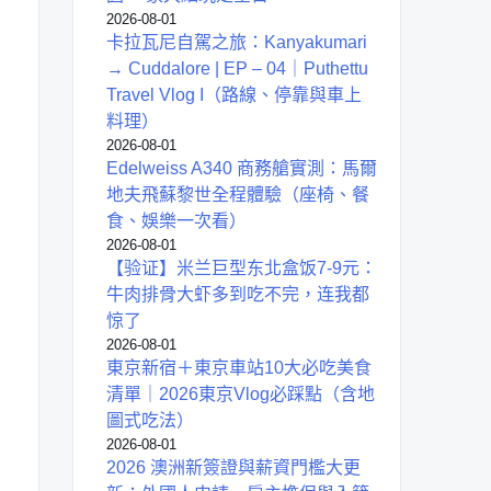
2026-08-01
卡拉瓦尼自駕之旅：Kanyakumari
→ Cuddalore | EP – 04｜Puthettu
Travel Vlog I（路線、停靠與車上
料理）
2026-08-01
Edelweiss A340 商務艙實測：馬爾
地夫飛蘇黎世全程體驗（座椅、餐
食、娛樂一次看）
2026-08-01
【验证】米兰巨型东北盒饭7-9元：
牛肉排骨大虾多到吃不完，连我都
惊了
2026-08-01
東京新宿＋東京車站10大必吃美食
清單｜2026東京Vlog必踩點（含地
圖式吃法）
2026-08-01
2026 澳洲新簽證與薪資門檻大更