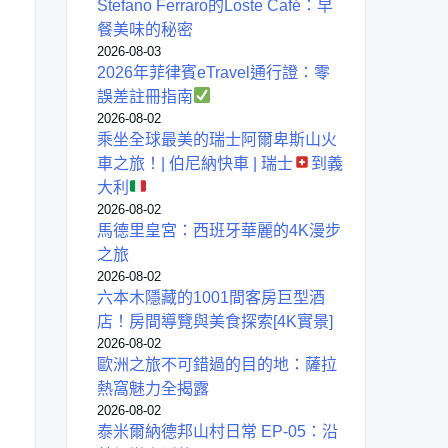
Stefano Ferraro的Loste Café：早
餐美味的秘密
2026-08-03
2026年菲律賓eTravel通行證：零
誤差註冊指南
2026-08-02
乘坐全球最美的瑞士阿爾卑斯山火
車之旅！| 伯尼納快車 | 瑞士
到義
大利
2026-08-02
馬德里皇宮：西班牙華麗的4K漫步
之旅
2026-08-02
六本木隱藏的1001間客房巨型酒
店！房間導覽與美食探索[4K實景]
2026-08-02
歐洲之旅不可錯過的目的地：薩拉
熱窩魅力全揭露
2026-08-02
泰米爾納德邦山村日常 EP-05：沿