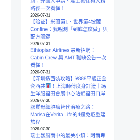
新：外國人申請、雇主擔保與入籍
路徑一次看懂！
2026-07-31
【验证】米蘭第1、世界第4披薩
Confine：我親測「到底怎麼做」與
配方關鍵
2026-07-31
Ethiopian Airlines 最新招聘：
Cabin Crew 與 AMT 職缺公告一次
看懂！
2026-07-31
【深圳造西裝攻略】¥888平靚正全
套西裝
！上海師傅度身訂造｜馮
生洋服福田會展中心站近福田口岸
2026-07-30
膠質母細胞瘤替代治療之路：
Marisa在Verita Life的4週免疫重建
旅程
2026-07-30
瑞士暴風雨中的最美小鎮：阿爾卑