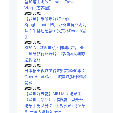
著加塔山脈的Puthettu Travel
Vlog（普泰圖）
2026-08-02
【验证】米蘭最好吃番茄
Spaghettoni：四川豆瓣味竟然更對
味？牛排也超讚，米其林Dongiò實
測
2026-08-02
SPAIN | 歐洲盡頭、非洲起點｜4K
西班牙旅行紀錄片：跨越兩大洲的
邊界之旅
2026-08-02
日本稻田孤城戀愛旅館超過40年：
OpenHeart Castle 城堡風獨棟體驗
開箱
2026-08-01
【深圳好去處】MIU MIU 湯泉生活
（深圳北站店）新開5層巨型豪華
湯泉｜男女分區+任食水果+兒童樂
園 一家大細玩足全日