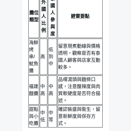
外
國
國
攤位
人
人
避雷要點
類型
參
比
與
例
度
海鮮
留意現煮動線與價格
烤
低
透明，觀察是否有泰
串/
高
到
國人顧客與店家互動
魷魚
中
較多。
攤
品嚐湯頭與麵條口
福建
中
中
感，注意酸辣度與肉
麵攤
高
高
質軟硬度是否符合描
述。
甜點
確認裝盛與衛生，留
中
中
與小
意新鮮度與保存方
低
等
吃攤
式。