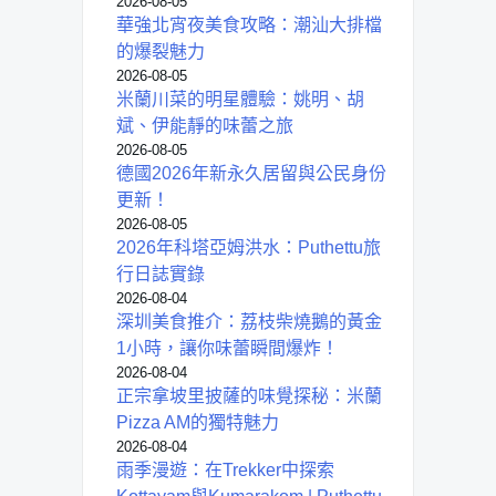
2026-08-05
華強北宵夜美食攻略：潮汕大排檔
的爆裂魅力
2026-08-05
米蘭川菜的明星體驗：姚明、胡
斌、伊能靜的味蕾之旅
2026-08-05
德國2026年新永久居留與公民身份
更新！
2026-08-05
2026年科塔亞姆洪水：Puthettu旅
行日誌實錄
2026-08-04
深圳美食推介：荔枝柴燒鵝的黃金
1小時，讓你味蕾瞬間爆炸！
2026-08-04
正宗拿坡里披薩的味覺探秘：米蘭
Pizza AM的獨特魅力
2026-08-04
雨季漫遊：在Trekker中探索