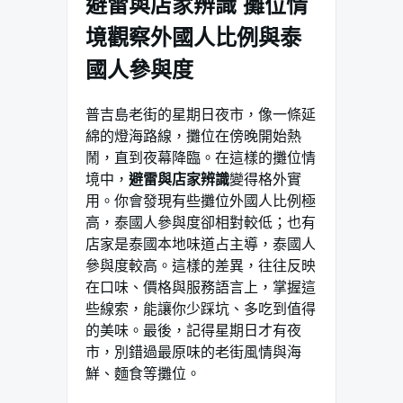
避雷與店家辨識 攤位情
境觀察外國人比例與泰
國人參與度
普吉島老街的星期日夜市，像一條延
綿的燈海路線，攤位在傍晚開始熱
鬧，直到夜幕降臨。在這樣的攤位情
境中，
避雷與店家辨識
變得格外實
用。你會發現有些攤位外國人比例極
高，泰國人參與度卻相對較低；也有
店家是泰國本地味道占主導，泰國人
參與度較高。這樣的差異，往往反映
在口味、價格與服務語言上，掌握這
些線索，能讓你少踩坑、多吃到值得
的美味。最後，記得星期日才有夜
市，別錯過最原味的老街風情與海
鮮、麵食等攤位。