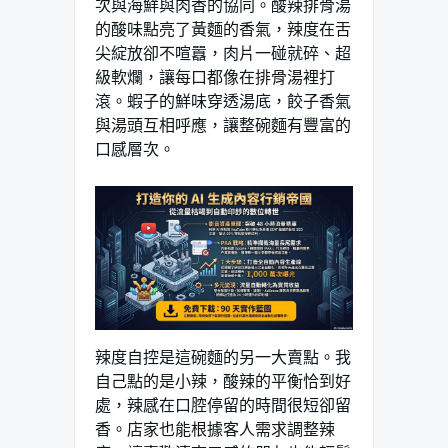
次與海鮮與肉香的協同。酸辣排骨湯
的酸味點亮了黃麵的香氣，辣度在舌
尖綻放卻不喧囂，肉片一碰就碎、超
級軟爛，讓每口都像在排骨湯裡打
滾。蝦子的鮮味穿透湯底，餃子香氣
與湯頭互相呼應，讓整碗麵有豐富的
口感層次。
辣度自控是這碗麵的另一大賣點。我
自己點的是小辣，酸辣的平衡恰到好
處，辣感在口腔停留的時間很短卻留
香。店家也能根據客人需求調整辣