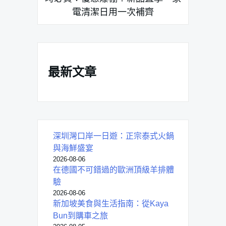
電清潔日用一次補齊
最新文章
深圳灣口岸一日遊：正宗泰式火鍋
與海鮮盛宴
2026-08-06
在德國不可錯過的歐洲頂級羊排體
驗
2026-08-06
新加坡美食與生活指南：從Kaya
Bun到購車之旅