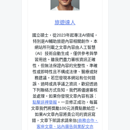
旅遊達人
國立碩士，從2023年起專注AI領域，
特別是AI輔助旅遊內容相關創作。本
網站所刊載之文章內容由人工智慧
（AI）技術自動生成，僅供參考與學
習用途。雖我們盡力審核資訊正確
性，但無法保證內容的完整性、準確
性或即時性且不構成法律、醫療或財
務建議。若您發現本網站有任何錯
誤、過時或具爭議之資訊，歡迎透過
下列聯絡方式告知，我們將儘速審核
並處理。如果你發現文章內容有誤：
點擊這裡舉報
。一旦修正成功，每篇
文章我們將獎勵100元消費點數給您。
如果AI文章內容將貴公司的資訊寫
錯，文章下架請求請來信(
商務合作、
客座文章、站內廣告與業配文亦