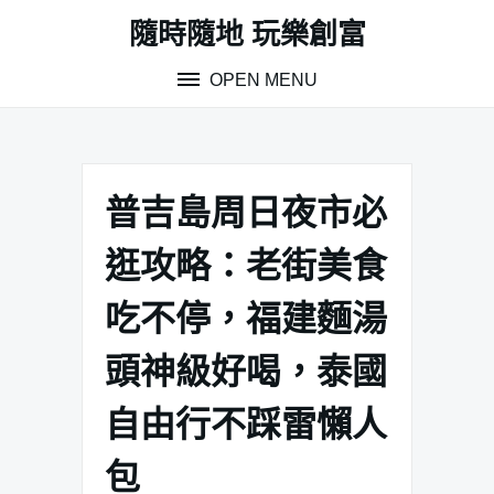
Skip
隨時隨地 玩樂創富
to
content
OPEN MENU
普吉島周日夜市必
逛攻略：老街美食
吃不停，福建麵湯
頭神級好喝，泰國
自由行不踩雷懶人
包