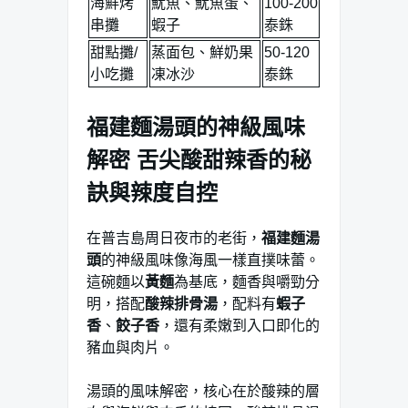
海鮮烤
魷魚、魷魚蛋、
100-200
串攤
蝦子
泰銖
甜點攤/
蒸面包、鮮奶果
50-120
小吃攤
凍冰沙
泰銖
福建麵湯頭的神級風味
解密 舌尖酸甜辣香的秘
訣與辣度自控
在普吉島周日夜市的老街，
福建麵湯
頭
的神級風味像海風一樣直撲味蕾。
這碗麵以
黃麵
為基底，麵香與嚼勁分
明，搭配
酸辣排骨湯
，配料有
蝦子
香
、
餃子香
，還有柔嫩到入口即化的
豬血與肉片。
湯頭的風味解密，核心在於酸辣的層