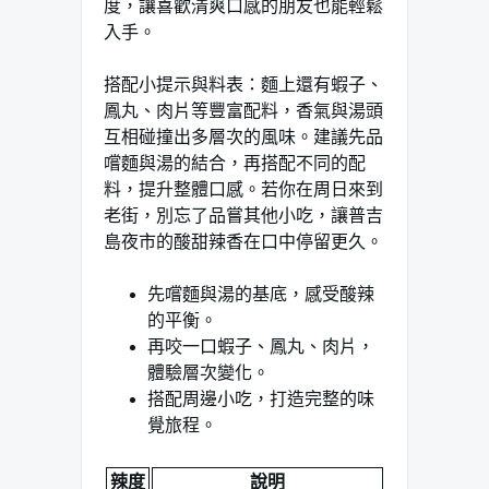
度，讓喜歡清爽口感的朋友也能輕鬆
入手。
搭配小提示與料表：麵上還有蝦子、
鳳丸、肉片等豐富配料，香氣與湯頭
互相碰撞出多層次的風味。建議先品
嚐麵與湯的結合，再搭配不同的配
料，提升整體口感。若你在周日來到
老街，別忘了品嘗其他小吃，讓普吉
島夜市的酸甜辣香在口中停留更久。
先嚐麵與湯的基底，感受酸辣
的平衡。
再咬一口蝦子、鳳丸、肉片，
體驗層次變化。
搭配周邊小吃，打造完整的味
覺旅程。
辣度
說明