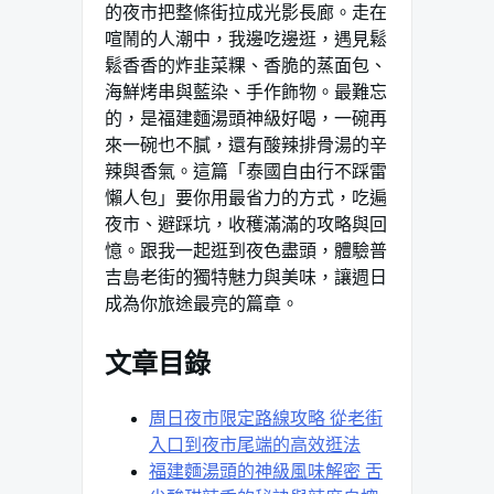
的夜市把整條街拉成光影長廊。走在
喧鬧的人潮中，我邊吃邊逛，遇見鬆
鬆香香的炸韭菜粿、香脆的蒸面包、
海鮮烤串與藍染、手作飾物。最難忘
的，是福建麵湯頭神級好喝，一碗再
來一碗也不膩，還有酸辣排骨湯的辛
辣與香氣。這篇「泰國自由行不踩雷
懶人包」要你用最省力的方式，吃遍
夜市、避踩坑，收穫滿滿的攻略與回
憶。跟我一起逛到夜色盡頭，體驗普
吉島老街的獨特魅力與美味，讓週日
成為你旅途最亮的篇章。
文章目錄
周日夜市限定路線攻略 從老街
入口到夜市尾端的高效逛法
福建麵湯頭的神級風味解密 舌