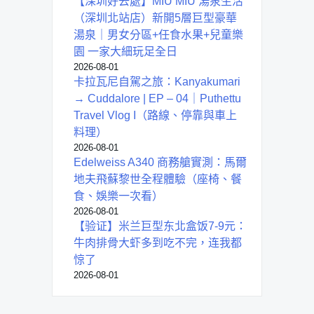
【深圳好去處】MIU MIU 湯泉生活
（深圳北站店）新開5層巨型豪華
湯泉｜男女分區+任食水果+兒童樂
園 一家大細玩足全日
2026-08-01
卡拉瓦尼自駕之旅：Kanyakumari
→ Cuddalore | EP – 04｜Puthettu
Travel Vlog I（路線、停靠與車上
料理）
2026-08-01
Edelweiss A340 商務艙實測：馬爾
地夫飛蘇黎世全程體驗（座椅、餐
食、娛樂一次看）
2026-08-01
【验证】米兰巨型东北盒饭7-9元：
牛肉排骨大虾多到吃不完，连我都
惊了
2026-08-01