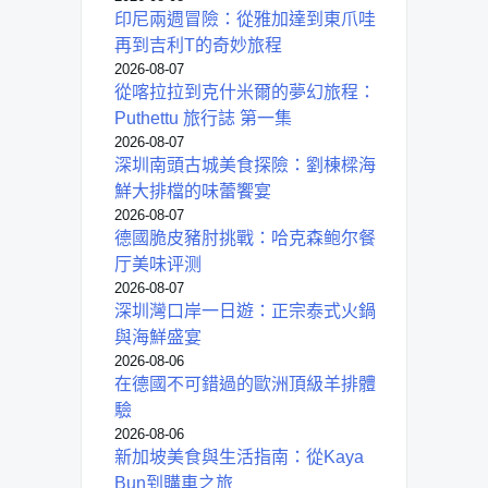
印尼兩週冒險：從雅加達到東爪哇
再到吉利T的奇妙旅程
2026-08-07
從喀拉拉到克什米爾的夢幻旅程：
Puthettu 旅行誌 第一集
2026-08-07
深圳南頭古城美食探險：劉棟樑海
鮮大排檔的味蕾饗宴
2026-08-07
德國脆皮豬肘挑戰：哈克森鲍尔餐
厅美味评测
2026-08-07
深圳灣口岸一日遊：正宗泰式火鍋
與海鮮盛宴
2026-08-06
在德國不可錯過的歐洲頂級羊排體
驗
2026-08-06
新加坡美食與生活指南：從Kaya
Bun到購車之旅