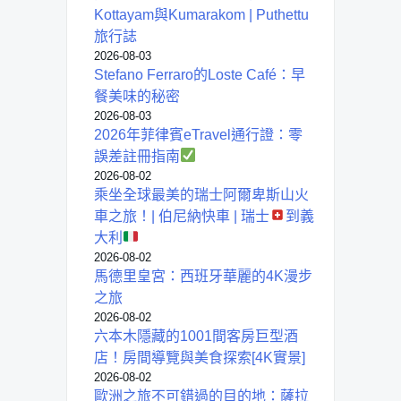
Kottayam與Kumarakom | Puthettu
旅行誌
2026-08-03
Stefano Ferraro的Loste Café：早
餐美味的秘密
2026-08-03
2026年菲律賓eTravel通行證：零
誤差註冊指南
2026-08-02
乘坐全球最美的瑞士阿爾卑斯山火
車之旅！| 伯尼納快車 | 瑞士
到義
大利
2026-08-02
馬德里皇宮：西班牙華麗的4K漫步
之旅
2026-08-02
六本木隱藏的1001間客房巨型酒
店！房間導覽與美食探索[4K實景]
2026-08-02
歐洲之旅不可錯過的目的地：薩拉